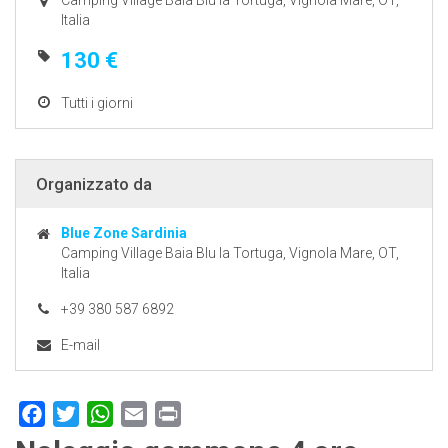
Camping Village Baia Blu la Tortuga, Vignola Mare, OT,
Italia
130 €
Tutti i giorni
Organizzato da
Blue Zone Sardinia
Camping Village Baia Blu la Tortuga, Vignola Mare, OT,
Italia
+39 380 587 6892
E-mail
Facebook
Twitter
WhatsApp
Email
Print