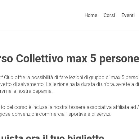
Home
Corsi
Eventi
so Collettivo max 5 person
f Club offre la possibilità di fare lezioni di gruppo di max 5 perso
vetto di salvamento. La lezione ha la durata di un’ora, avrete a d
vi nella nostra capanna.
to del corso è inclusa la nostra tessera associativa affiliata ad A
iose convenzioni commerciali, sportive e di servizi.
uista ora il tuo biglietto