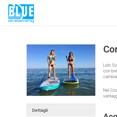
Cor
Lido Sur
con bre
cambiar
Nel Cos
vantagg
Dettagli
Acq