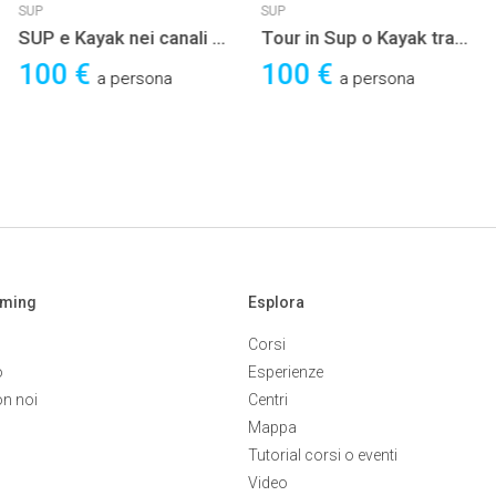
SUP
SUP YOGA
ayak nei canali di
Tour in Sup o Kayak tra
Sup Pil
ia
laguna e isole di Venezia
 €
100 €
35 €
a persona
a persona
aming
Esplora
Corsi
o
Esperienze
on noi
Centri
Mappa
Tutorial corsi o eventi
Video