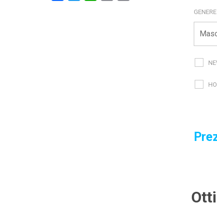
GENER
NE
HO
Prez
Ott