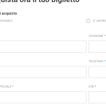
i acquisto
RSONALE
E' UN R
COGNOME
*
TELEFONO
*
 FISCALE
*
ETÀ
*