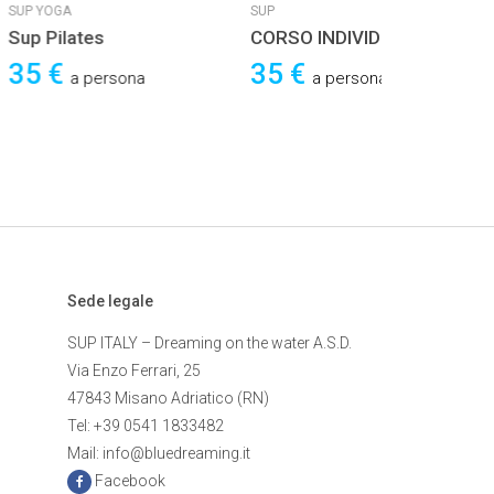
SUP
ates
CORSO INDIVIDUALE
35 €
a persona
a persona
Sede legale
SUP ITALY – Dreaming on the water A.S.D.
Via Enzo Ferrari, 25
47843 Misano Adriatico (RN)
Tel: +39 0541 1833482
Mail: info@bluedreaming.it
Facebook