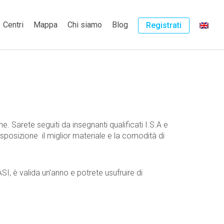
Centri
Mappa
Chi siamo
Blog
Registrati
e
ne. Sarete seguiti da insegnanti qualificati I.S.A e
isposizione il miglior materiale e la comodità di
SI, è valida un’anno e potrete usufruire di