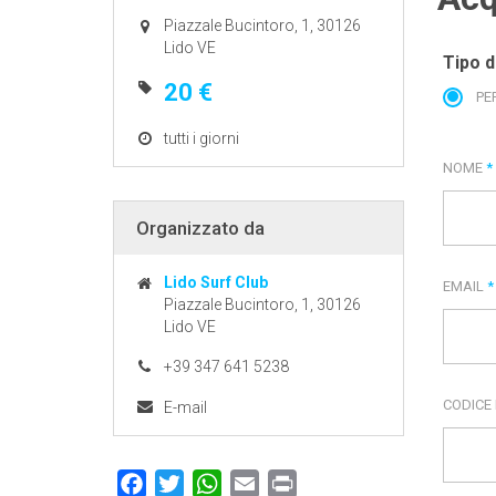
Piazzale Bucintoro, 1, 30126
Lido VE
Tipo d
20 €
PE
tutti i giorni
NOME
*
Organizzato da
Lido Surf Club
EMAIL
*
Piazzale Bucintoro, 1, 30126
Lido VE
+39 347 641 5238
CODICE
E-mail
Facebook
Twitter
WhatsApp
Email
Print