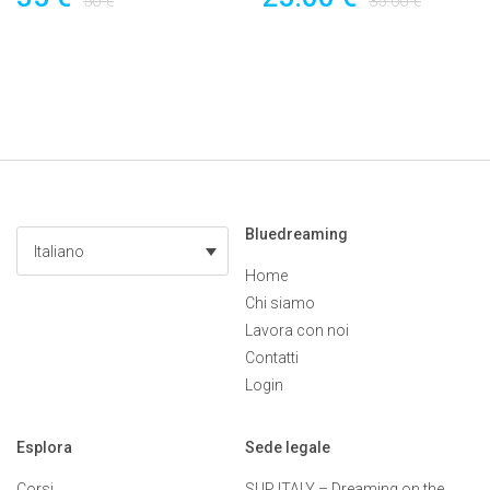
50 €
35.00 €
Bluedreaming
Italiano
Home
Chi siamo
Lavora con noi
Contatti
Login
Esplora
Sede legale
Corsi
SUP ITALY – Dreaming on the