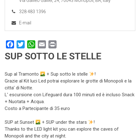
Via Galileo Galilei, 24, 70043 Monopoli, BA, Italy
328 483 1396
E-mail
Facebook
Twitter
WhatsApp
Email
Print
SUP SOTTO LE STELLE
Sup al Tramonto
+ Sup sotto le stelle
!
Grazie al Kit luci Led potrai esplorare le grotte di Monopoli e la
citta’ di Notte.
L’ escursione con Lifeguard dura 100 minuti ed è incluso Snack
+ Nuotata + Acqua.
Costo a Partecipante di 35 euro
SUP at Sunset
+ SUP under the stars
!
Thanks to the LED light kit you can explore the caves of
Monopoli and the city at night.