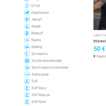
E-Foil
Equitazione
Jetsurf
Kayak
Kitesurf
CANOTTA
Nuoto
Iniziaz
Rafting
50 
Sci nautico
Organiz
Scuole specializzate
Cattolica
Sport nautici motorizzati
Subacquea
SUP
SUP Race
SUP Rescue
SUP River