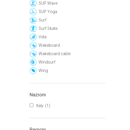
SUP Wave
SUP Yoga
Surf
Surf Skate
Vela
Wakeboard
Wakeboard cable
Windsurf
Wing
Nazioni
Italy
(1)
Regioni