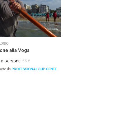
GGIO
ione alla Voga
€
a persona
55 €
zato da
PROFESSIONAL SUP CENTER
,