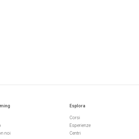
aming
Esplora
Corsi
o
Esperienze
on noi
Centri