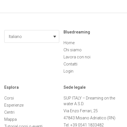
Bluedreaming
Italiano
Home
Chi siamo
Lavora con noi
Contatti
Login
Esplora
Sede legale
Corsi
SUP ITALY – Dreaming on the
water A.S.D.
Esperienze
Via Enzo Ferrari, 25
Centri
47843 Misano Adriatico (RN)
Mappa
Tel: +39 0541 1833482
Tutorial corsi o eventi