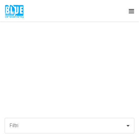
Tog
nav
Filtri