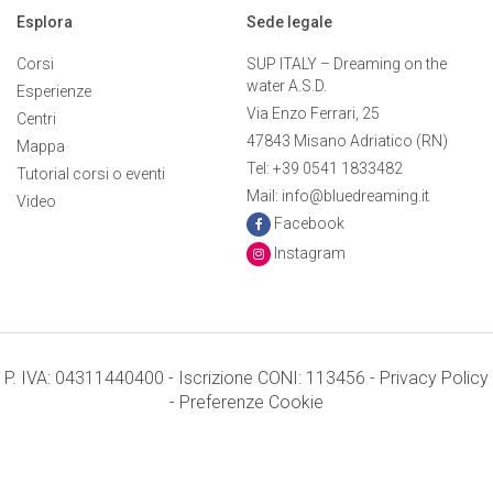
Esplora
Sede legale
Corsi
SUP ITALY – Dreaming on the
water A.S.D.
Esperienze
Via Enzo Ferrari, 25
Centri
47843 Misano Adriatico (RN)
Mappa
Tel: +39 0541 1833482
Tutorial corsi o eventi
Mail: info@bluedreaming.it
Video
Facebook
Instagram
P. IVA: 04311440400 - Iscrizione CONI: 113456 -
Privacy Policy
-
Preferenze Cookie
Termini e condizioni
Credits: Mr. APPs