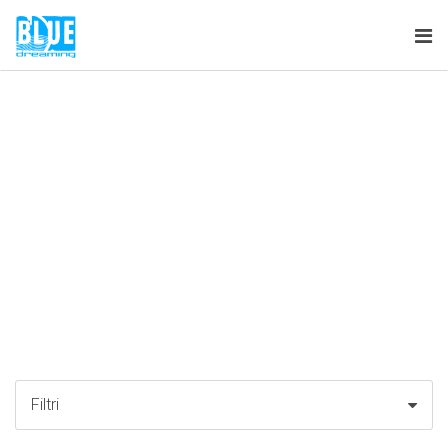
Tog
nav
Filtri