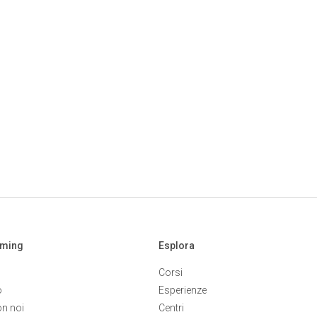
aming
Esplora
Corsi
o
Esperienze
on noi
Centri