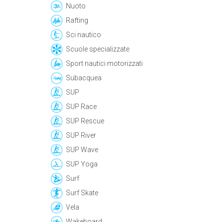
Nuoto
Rafting
Sci nautico
Scuole specializzate
Sport nautici motorizzati
Subacquea
SUP
SUP Race
SUP Rescue
SUP River
SUP Wave
SUP Yoga
Surf
Surf Skate
Vela
Wakeboard