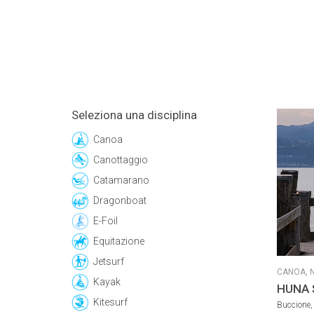
Seleziona una disciplina
Canoa
Canottaggio
Catamarano
Dragonboat
E-Foil
Equitazione
Jetsurf
CANOA,
Kayak
HUNA 
Kitesurf
Buccione, 