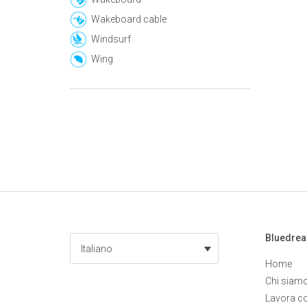
Wakeboard cable
Windsurf
Wing
Bluedre
Italiano
Home
Chi siam
Lavora c