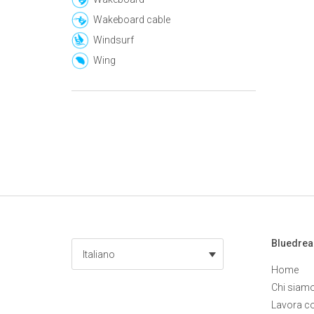
Wakeboard cable
Windsurf
Wing
Bluedre
Italiano
Home
Chi siam
Lavora c