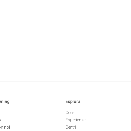
aming
Esplora
Corsi
o
Esperienze
on noi
Centri