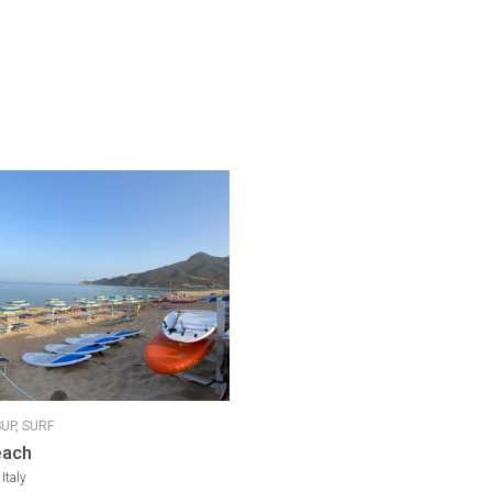
UP,
SURF
each
Italy