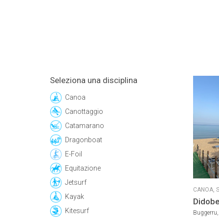
Seleziona una disciplina
Canoa
Canottaggio
Catamarano
Dragonboat
E-Foil
Equitazione
Jetsurf
CANOA,
S
Kayak
Didob
Kitesurf
Buggerru, 