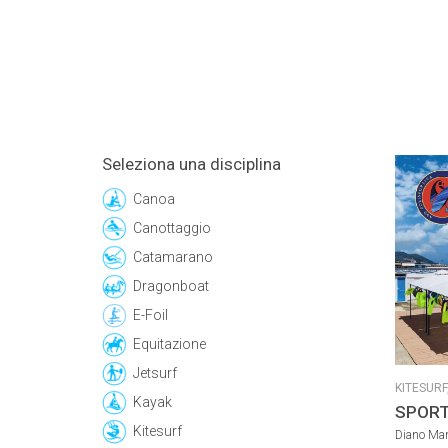
Seleziona una disciplina
Canoa
Canottaggio
Catamarano
Dragonboat
E-Foil
Equitazione
Jetsurf
KITESURF
Kayak
YOGA
SPORT
Kitesurf
Diano Mari