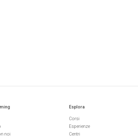
aming
Esplora
Corsi
o
Esperienze
on noi
Centri