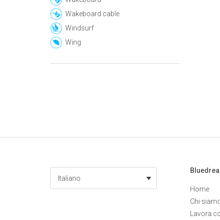
Wakeboard cable
Windsurf
Wing
Bluedre
Italiano
Home
Chi siam
Lavora c