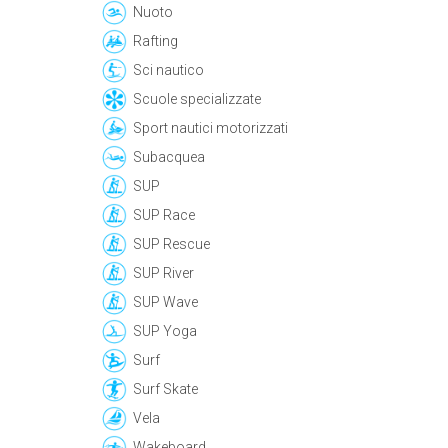
Nuoto
Rafting
Sci nautico
Scuole specializzate
Sport nautici motorizzati
Subacquea
SUP
SUP Race
SUP Rescue
SUP River
SUP Wave
SUP Yoga
Surf
Surf Skate
Vela
Wakeboard