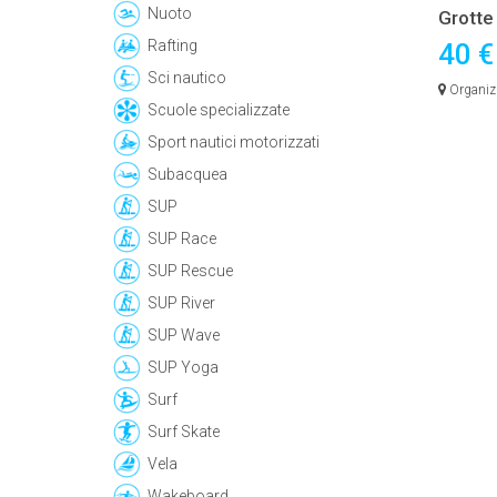
Nuoto
Grotte 
Canoa
Rafting
40 
Sci nautico
Organiz
Scuole specializzate
FreeXper
Sport nautici motorizzati
Subacquea
SUP
SUP Race
SUP Rescue
SUP River
SUP Wave
SUP Yoga
Surf
Surf Skate
Vela
Wakeboard