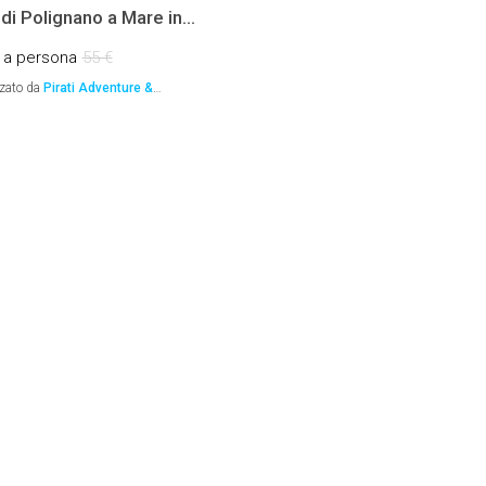
di Polignano a Mare in
/Kayak
€
a persona
55 €
zato da
Pirati Adventure &
ience
, Monopoli