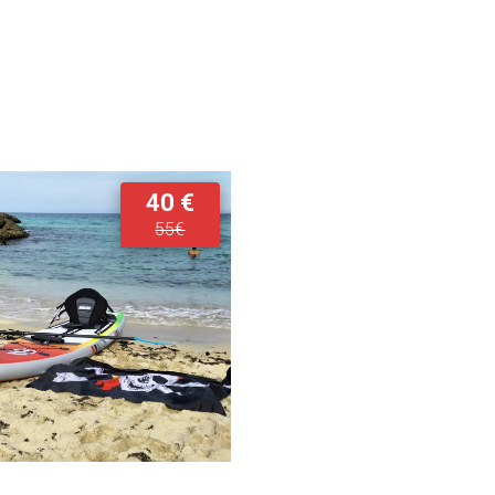
40 €
55€