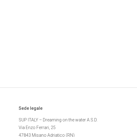
Sede legale
SUP ITALY – Dreaming on the water A.S.D.
Via Enzo Ferrari, 25
47843 Misano Adriatico (RN)