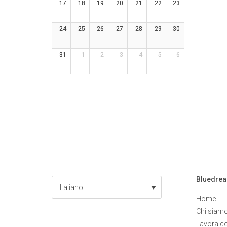
17
18
19
20
21
22
23
24
25
26
27
28
29
30
31
1
2
3
4
5
6
Bluedre
Italiano
Home
Chi siam
Lavora c