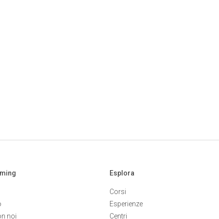
aming
Esplora
Corsi
o
Esperienze
on noi
Centri