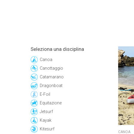
Seleziona una disciplina
Canoa
Canottaggio
Catamarano
Dragonboat
E-Foil
Equitazione
Jetsurf
Kayak
Kitesurf
CANOA