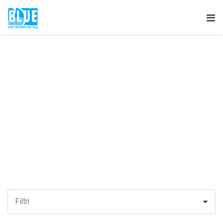
Tog
nav
Filtri