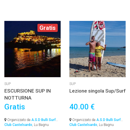
Gratis
SUP
SUP
ESCURSIONE SUP IN
Lezione singola Sup/Surf
NOTTURNA
Gratis
40.00 €
Organizzato da
A.S.D Bulli Surf
Organizzato da
A.S.D Bulli Surf
Club Castelsardo
, Lu Bagnu
Club Castelsardo
, Lu Bagnu