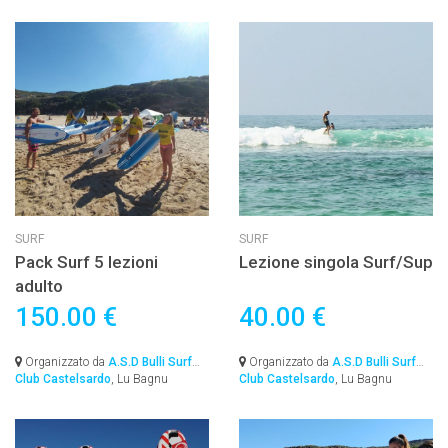
SURF
SURF
Pack Surf 5 lezioni
Lezione singola Surf/Sup
adulto
150.00 €
40.00 €
Organizzato da
A.S.D Bulli Surf
Organizzato da
A.S.D Bulli Surf
Club Castelsardo
, Lu Bagnu
Club Castelsardo
, Lu Bagnu