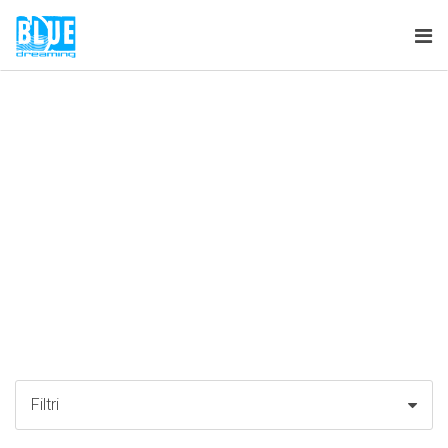
Tog
nav
Filtri