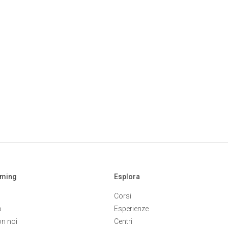
aming
Esplora
Corsi
o
Esperienze
on noi
Centri