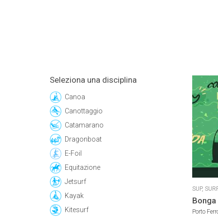
Seleziona una disciplina
Canoa
Canottaggio
Catamarano
Dragonboat
E-Foil
Equitazione
Jetsurf
SUP,
SUR
Kayak
Bonga 
Kitesurf
Porto Ferro