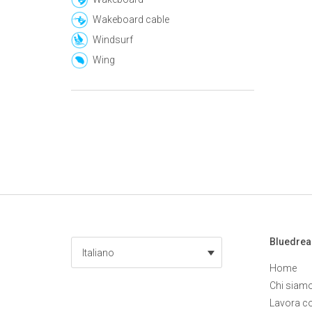
Wakeboard cable
Windsurf
Wing
Bluedre
Italiano
Home
Chi siam
Lavora c