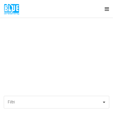
Tog
nav
Filtri