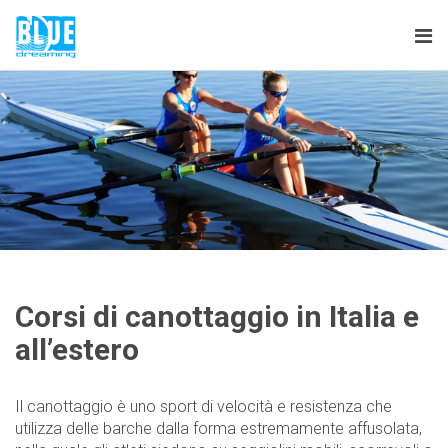
Tog
nav
Corsi di canottaggio in Italia e
all’estero
Il canottaggio è uno sport di velocità e resistenza che
utilizza delle barche dalla forma estremamente affusolata,