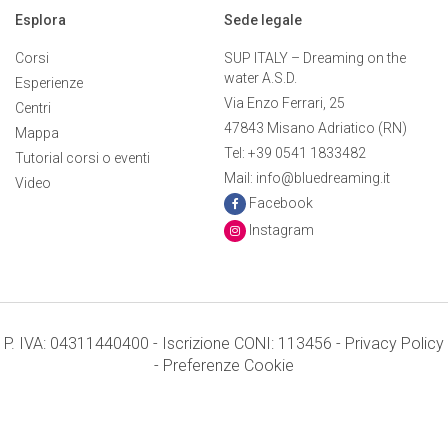
Esplora
Sede legale
Corsi
SUP ITALY – Dreaming on the
water A.S.D.
Esperienze
Via Enzo Ferrari, 25
Centri
47843 Misano Adriatico (RN)
Mappa
Tel: +39 0541 1833482
Tutorial corsi o eventi
Mail: info@bluedreaming.it
Video
Facebook
Instagram
P. IVA: 04311440400 - Iscrizione CONI: 113456 -
Privacy Policy
-
Preferenze Cookie
Termini e condizioni
Credits: Mr. APPs