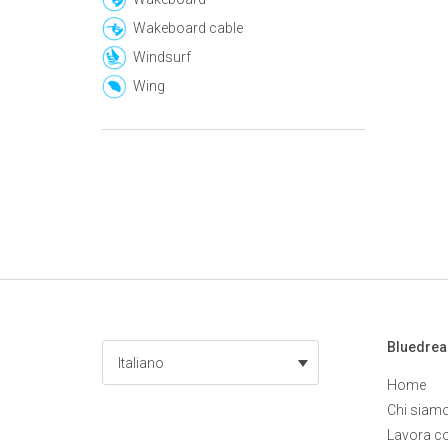
Wakeboard cable
Windsurf
Wing
Bluedre
Italiano
Home
Chi siam
Lavora c