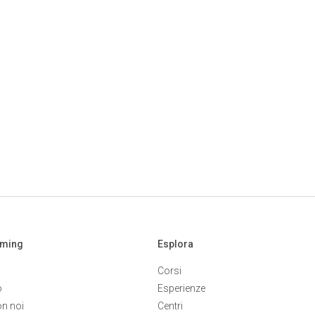
aming
Esplora
Corsi
o
Esperienze
on noi
Centri