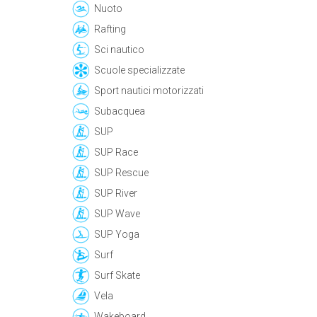
Nuoto
Rafting
Sci nautico
Scuole specializzate
Sport nautici motorizzati
Subacquea
SUP
SUP Race
SUP Rescue
SUP River
SUP Wave
SUP Yoga
Surf
Surf Skate
Vela
Wakeboard