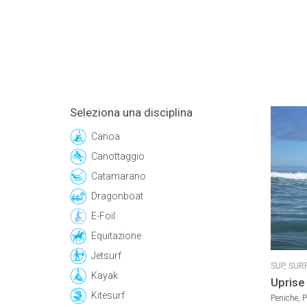
Seleziona una disciplina
Canoa
Canottaggio
Catamarano
Dragonboat
E-Foil
Equitazione
Jetsurf
SUP,
SUR
Kayak
Uprise
Kitesurf
Peniche, P