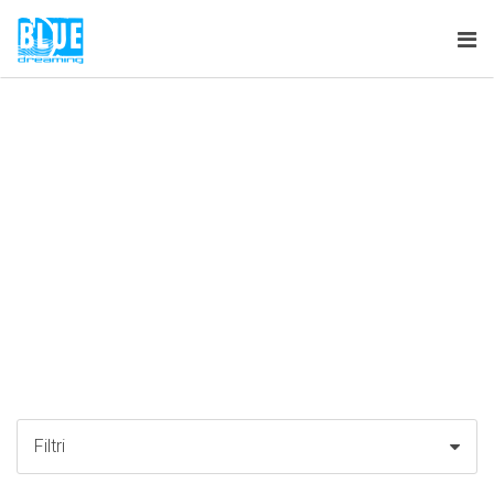
Tog
nav
Filtri