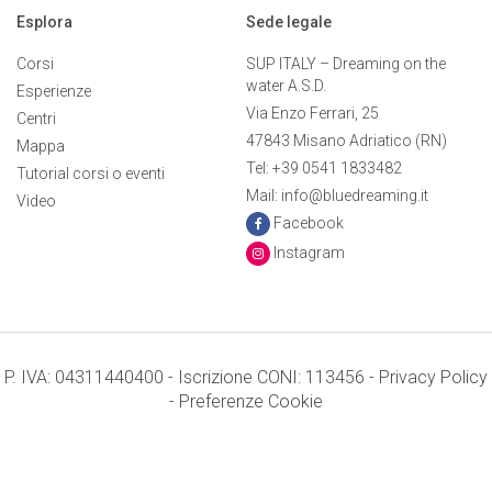
Esplora
Sede legale
Corsi
SUP ITALY – Dreaming on the
water A.S.D.
Esperienze
Via Enzo Ferrari, 25
Centri
47843 Misano Adriatico (RN)
Mappa
Tel: +39 0541 1833482
Tutorial corsi o eventi
Mail: info@bluedreaming.it
Video
Facebook
Instagram
P. IVA: 04311440400 - Iscrizione CONI: 113456 -
Privacy Policy
-
Preferenze Cookie
Termini e condizioni
Credits: Mr. APPs