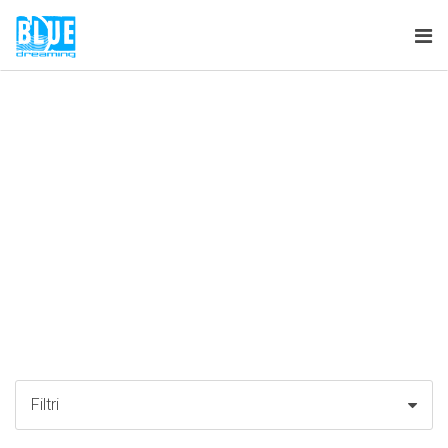
Tog
nav
Filtri