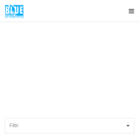
Tog
nav
Filtri