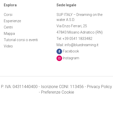
Esplora
Sede legale
Corsi
SUP ITALY – Dreaming on the
water A.S.D.
Esperienze
Via Enzo Ferrari, 25
Centri
47843 Misano Adriatico (RN)
Mappa
Tel: +39 0541 1833482
Tutorial corsi o eventi
Mail: info@bluedreaming.it
Video
Facebook
Instagram
P. IVA: 04311440400 - Iscrizione CONI: 113456 -
Privacy Policy
-
Preferenze Cookie
Termini e condizioni
Credits: Mr. APPs