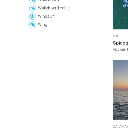
Wakeboard cable
Windsurf
Wing
SUP
Spiagg
Riccione, I
CATAMA