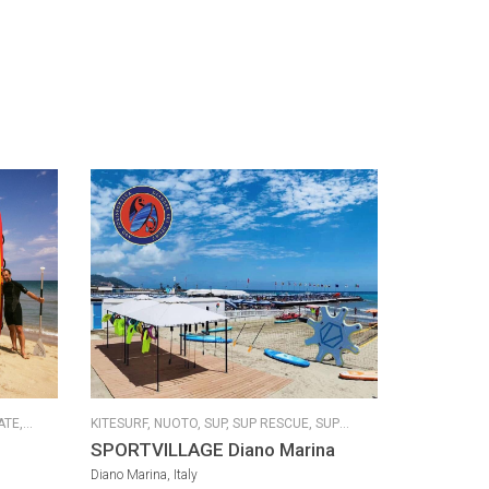
ATE,
KITESURF,
NUOTO,
SUP,
SUP RESCUE,
SUP
CQUEA,
YOGA
SPORTVILLAGE Diano Marina
VE,
SUP
Diano Marina, Italy