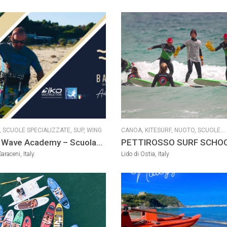
,
SCUOLE SPECIALIZZATE,
SUP,
WING
CANOA,
KITESURF,
NUOTO,
SCUOLE
SPECIALIZZATE,
SPORT NAUTICI
 Wave Academy – Scuola
PETTIROSSO SURF SCHO
MOTORIZZATI,
SUP,
SUP YOGA,
SURF,
rf & Sup
araceni, Italy
Lido di Ostia, Italy
WINDSURF