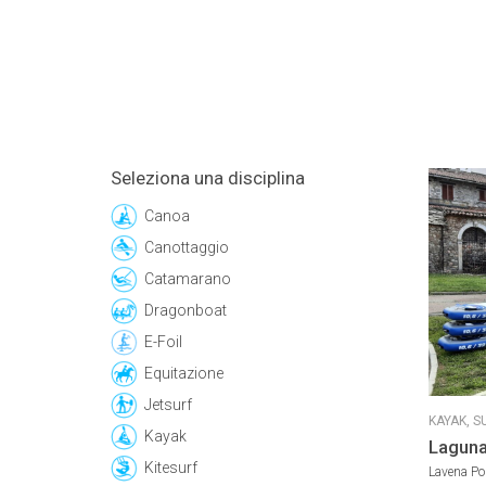
Seleziona una disciplina
Canoa
Canottaggio
Catamarano
Dragonboat
E-Foil
Equitazione
Jetsurf
KAYAK,
S
Kayak
Lagun
Kitesurf
Lavena Pon