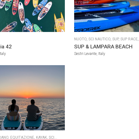
NUOTO,
SCI NAUTICO,
SUP,
SUP RACE
RESCUE,
SUP YOGA
ia 42
SUP & LAMPARA BEACH
taly
Sestri Levante, Italy
RANO,
EQUITAZIONE,
KAYAK,
SCI