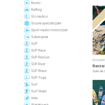
Nuoto
Rafting
Sci nautico
Scuole specializzate
Sport nautici motorizzati
Subacquea
SUP
SUP Race
SUP Rescue
KITESURF
SUP River
Banzai
SUP Wave
Kitesu
Scalo dei S
SUP Yoga
Surf
Surf Skate
Vela
Wakeboard