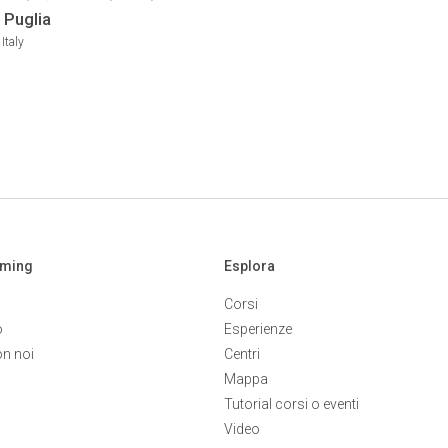
,
SPORT NAUTICI MOTORIZZATI,
SUP,
 Puglia
A,
WAKEBOARD,
WINDSURF,
WING
Italy
aming
Esplora
Corsi
o
Esperienze
on noi
Centri
Mappa
Tutorial corsi o eventi
Video