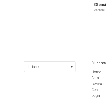
NAUTICO
3Sensi
SUP YOG
Monopoli, 
Bluedre
Italiano
Home
Chi siam
Lavora c
Contatti
Login