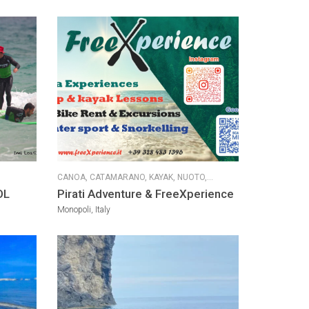
CANOA,
CATAMARANO,
KAYAK,
NUOTO,
SCUOLE SPECIALIZZATE,
SUP,
SUP RACE,
SUP
OL
Pirati Adventure & FreeXperience
RESCUE,
SUP WAVE,
SUP YOGA,
SURF,
Monopoli, Italy
WINDSURF