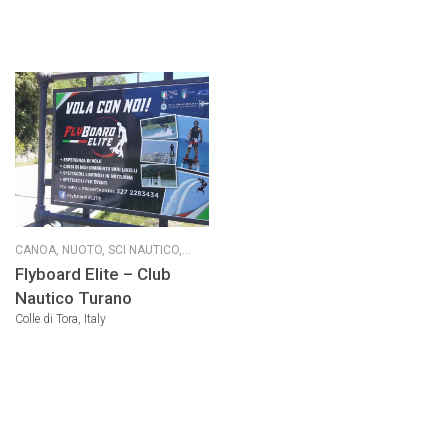
CANOA,
NUOTO,
SCI NAUTICO,
SCUOLE SPECIALIZZATE,
SPORT
Flyboard Elite – Club
NAUTICI MOTORIZZATI
Nautico Turano
Colle di Tora, Italy