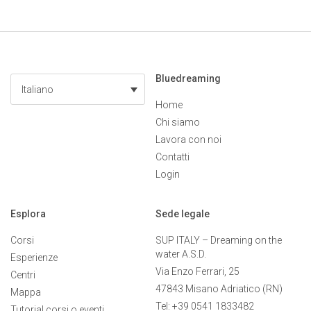
Bluedreaming
Italiano
Home
Chi siamo
Lavora con noi
Contatti
Login
Esplora
Sede legale
Corsi
SUP ITALY – Dreaming on the
water A.S.D.
Esperienze
Via Enzo Ferrari, 25
Centri
47843 Misano Adriatico (RN)
Mappa
Tel: +39 0541 1833482
Tutorial corsi o eventi