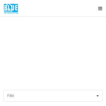
Tog
nav
Filtri