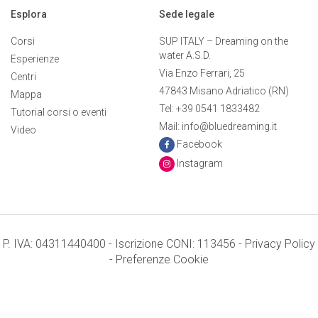
Esplora
Sede legale
Corsi
SUP ITALY – Dreaming on the
water A.S.D.
Esperienze
Via Enzo Ferrari, 25
Centri
47843 Misano Adriatico (RN)
Mappa
Tel: +39 0541 1833482
Tutorial corsi o eventi
Mail: info@bluedreaming.it
Video
Facebook
Instagram
P. IVA: 04311440400 - Iscrizione CONI: 113456 -
Privacy Policy
-
Preferenze Cookie
Termini e condizioni
Credits: Mr. APPs