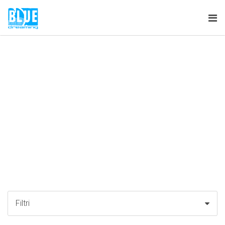
Tog
nav
Filtri