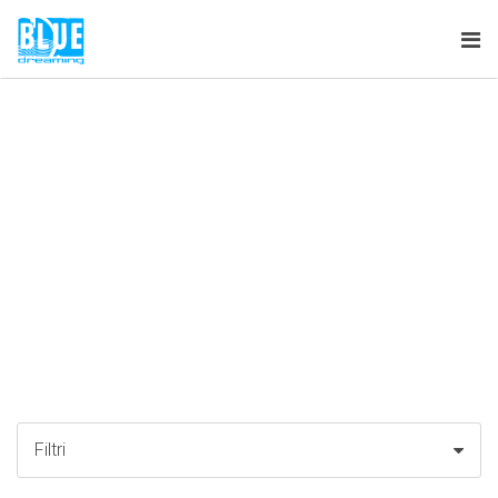
Tog
nav
Filtri