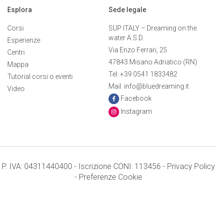
Esplora
Sede legale
Corsi
SUP ITALY – Dreaming on the
water A.S.D.
Esperienze
Via Enzo Ferrari, 25
Centri
47843 Misano Adriatico (RN)
Mappa
Tel: +39 0541 1833482
Tutorial corsi o eventi
Mail: info@bluedreaming.it
Video
Facebook
Instagram
P. IVA: 04311440400 - Iscrizione CONI: 113456 -
Privacy Policy
-
Preferenze Cookie
Termini e condizioni
Credits: Mr. APPs