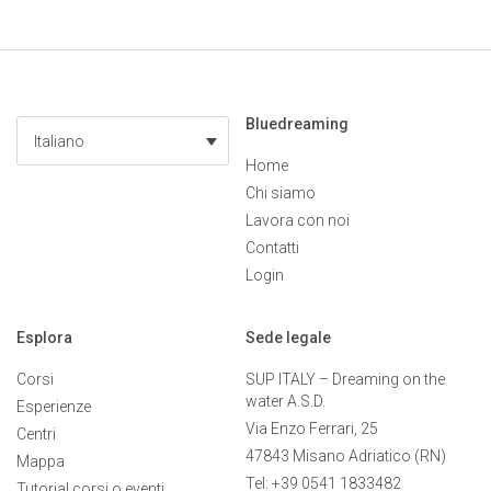
Bluedreaming
Italiano
Home
Chi siamo
Lavora con noi
Contatti
Login
Esplora
Sede legale
Corsi
SUP ITALY – Dreaming on the
water A.S.D.
Esperienze
Via Enzo Ferrari, 25
Centri
47843 Misano Adriatico (RN)
Mappa
Tel: +39 0541 1833482
Tutorial corsi o eventi