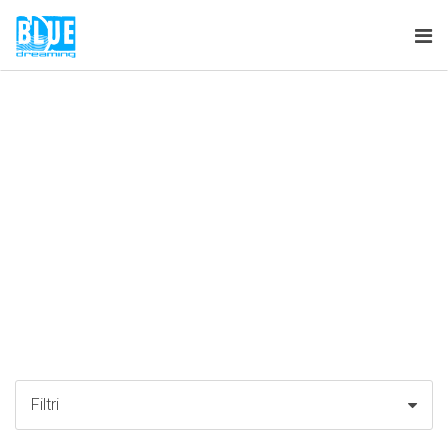
Tog
nav
Filtri