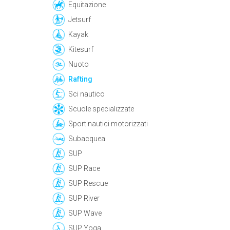
Equitazione
Jetsurf
Kayak
Kitesurf
Nuoto
Rafting
Sci nautico
Scuole specializzate
Sport nautici motorizzati
Subacquea
SUP
SUP Race
SUP Rescue
SUP River
SUP Wave
SUP Yoga