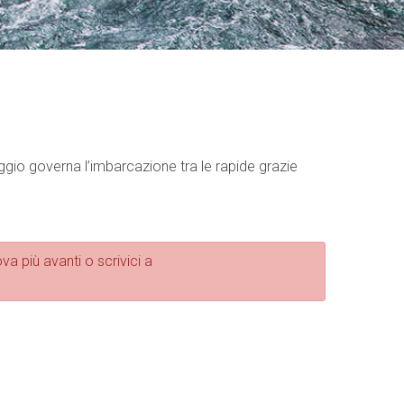
ggio governa l’imbarcazione tra le rapide grazie
va più avanti o scrivici a