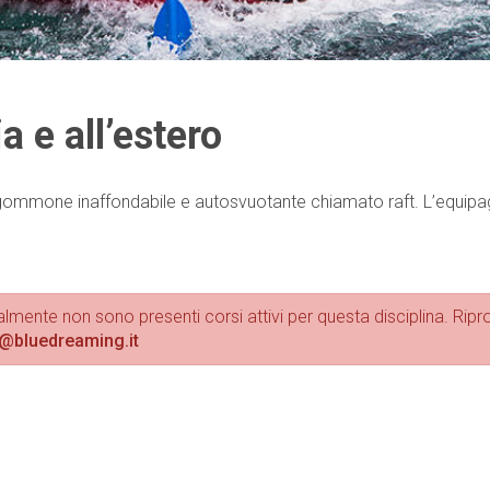
ia e all’estero
re gommone inaffondabile e autosvuotante chiamato raft. L’equipa
almente non sono presenti corsi attivi per questa disciplina. Ripro
@bluedreaming.it