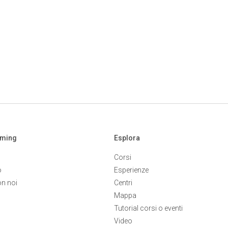
aming
Esplora
Corsi
o
Esperienze
on noi
Centri
Mappa
Tutorial corsi o eventi
Video