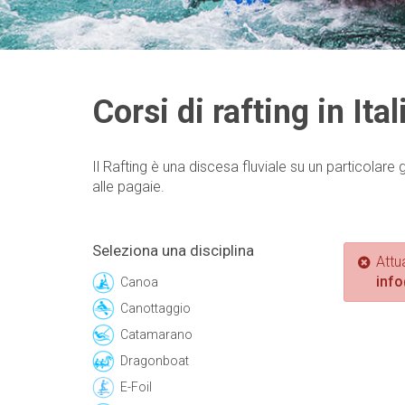
Corsi di rafting in Ital
Il Rafting è una discesa fluviale su un particola
alle pagaie.
Seleziona una disciplina
Attu
info
Canoa
Canottaggio
Catamarano
Dragonboat
E-Foil