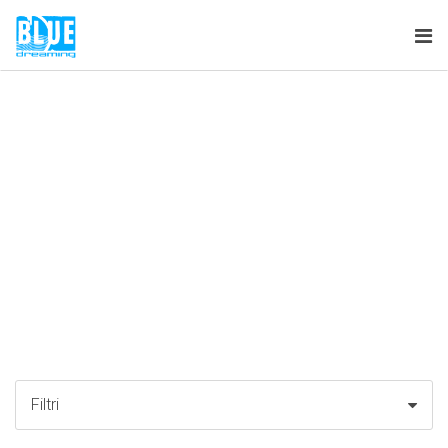
Tog
nav
Filtri